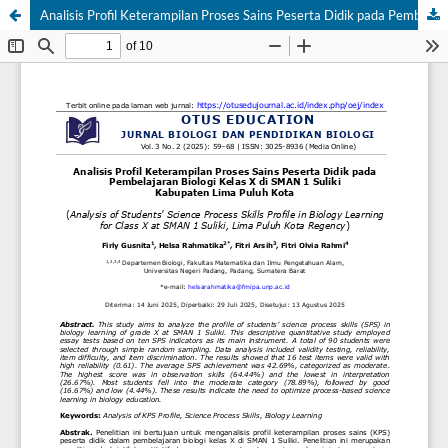
Analisis Profil Keterampilan Proses Sains Peserta Didik pada Pembelajaran Biologi Kelas X di SMAN 1 Suliki Kabupaten Lima Puluh Kota